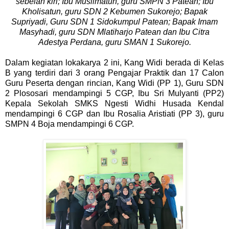
sebelah kiri; Ibu Muslimatun, guru SMPN 3 Patean; Ibu
Kholisatun, guru SDN 2 Kebumen Sukorejo; Bapak
Supriyadi, Guru SDN 1 Sidokumpul Patean; Bapak Imam
Masyhadi, guru SDN Mlatiharjo Patean dan Ibu Citra
Adestya Perdana, guru SMAN 1 Sukorejo.
Dalam kegiatan lokakarya 2 ini, Kang Widi berada di Kelas
B yang terdiri dari 3 orang Pengajar Praktik dan 17 Calon
Guru Peserta dengan rincian, Kang Widi (PP 1), Guru SDN
2 Plososari mendampingi 5 CGP, Ibu Sri Mulyanti (PP2)
Kepala Sekolah SMKS Ngesti Widhi Husada Kendal
mendampingi 6 CGP dan Ibu Rosalia Aristiati (PP 3), guru
SMPN 4 Boja mendampingi 6 CGP.