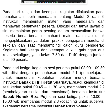
Pada hari ketiga dan keempat, kegiatan difokuskan pada
pemahaman lebih mendalam tentang Modul 2 dan 3.
Instruktur memberikan materi yang mendalam dan
menjawab pertanyaan peserta. Diskusi dan tanya jawab di
sini memainkan peran penting dalam memastikan bahwa
peserta benar-benar memahami materi dan siap untuk
mengaplikasikannya dalam praktik pengajaran mereka di
sekolah
dan saat mendampingi calon guru penggerak.
Kegiatan hari ketiga dan keempat diikuti gabungan dua
kelas sekaligus, yaitu kelas P 39 dan P 40 dengan jumlah
total 90 peserta.
Pada hari ketiga, kegiatan sesi pertama pukul 08.00 – 09.30
wib diisi dengan pembahasan modul 2.1 (pembelajaran
untuk memenuhi kebutuhan belajar murid) bersama
instruktur
Bapak Dr Ir I Ketut Suarnaya.,M.Pd
, kemudian di
sesi kedua pukul 09.45 – 11.30 wib, membahas modul 2.2
(pembelajaran sosial dan emosional) bersama instruktur
Bapak Nunuk Riza Puji
dan sesi ketiga pukul 13.00 –
15.00 wib membahas modul 2.3 (coaching untuk supervisi
akademik) bersama instruktur
Bapak Rizki Sofyadi.