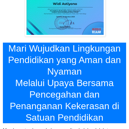
Mari Wujudkan Lingkungan
Pendidikan yang Aman dan
Nyaman
Melalui Upaya Bersama
Pencegahan dan
Penanganan Kekerasan di
Satuan Pendidikan